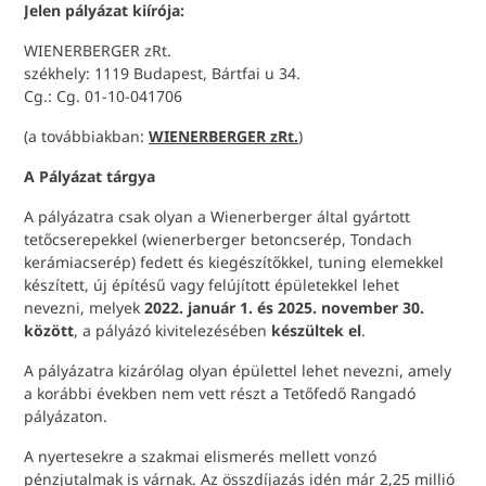
Jelen pályázat kiírója:
WIENERBERGER zRt.
székhely: 1119 Budapest, Bártfai u 34.
Cg.: Cg. 01-10-041706
(a továbbiakban:
WIENERBERGER zRt.
)
A Pályázat tárgya
A pályázatra csak olyan a Wienerberger által gyártott
tetőcserepekkel (wienerberger betoncserép, Tondach
kerámiacserép) fedett és kiegészítőkkel, tuning elemekkel
készített, új építésű vagy felújított épületekkel lehet
nevezni, melyek
2022. január 1. és 2025. november 30.
között
, a pályázó kivitelezésében
készültek el
.
A pályázatra kizárólag olyan épülettel lehet nevezni, amely
a korábbi években nem vett részt a Tetőfedő Rangadó
pályázaton.
A nyertesekre a szakmai elismerés mellett vonzó
pénzjutalmak is várnak. Az összdíjazás idén már 2,25 millió