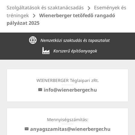
Szolgáltatások és szaktanácsadás
Események és
tréningek
Wienerberger tetőfedő rangadó
pályázat 2025
Nemzetközi szaktudás és tapasztalat
Korszerű építőanyagok
WIENERBERGER Téglaipari zRt.
info@wienerberger.hu
Mennyiségszámítás:
anyagszamitas@wienerberger.hu