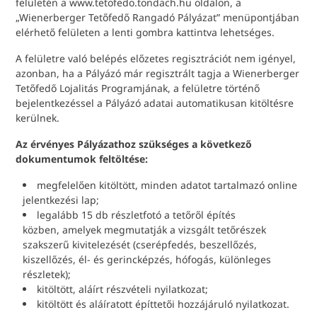
felületén a www.tetofedo.tondach.hu oldalon, a
„Wienerberger Tetőfedő Rangadó Pályázat” menüpontjában
elérhető felületen a lenti gombra kattintva lehetséges.
A felületre való belépés előzetes regisztrációt nem igényel,
azonban, ha a Pályázó már regisztrált tagja a Wienerberger
Tetőfedő Lojalitás Programjának, a felületre történő
bejelentkezéssel a Pályázó adatai automatikusan kitöltésre
kerülnek.
Az érvényes Pályázathoz szükséges a következő
dokumentumok feltöltése:
megfelelően kitöltött, minden adatot tartalmazó online
jelentkezési lap;
legalább 15 db részletfotó a tetőről építés
közben, amelyek megmutatják a vizsgált tetőrészek
szakszerű kivitelezését (cserépfedés, beszellőzés,
kiszellőzés, él- és gerincképzés, hófogás, különleges
részletek);
kitöltött, aláírt részvételi nyilatkozat;
kitöltött és aláíratott építtetői hozzájáruló nyilatkozat.