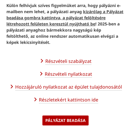
Külön felhívjuk szíves figyelmüket arra, hogy pályázni e-
mailben nem lehet, a pályázati anyag
kizárólag a Pályázat
beadása gombra kattintva, a pályázat felöltésére
létrehozott felületen keresztül nyújtható be
! 2025-ben a
pályázati anyaghoz bármekkora nagyságú kép
feltölthető, az online rendszer automatikusan elvégzi a
képek lekicsinyítését.
Részvételi szabályzat
Részvételi nyilatkozat
Hozzájáruló nyilatkozat az épület tulajdonosától
Részletekért kattintson ide
PÁLYÁZAT BEADÁSA