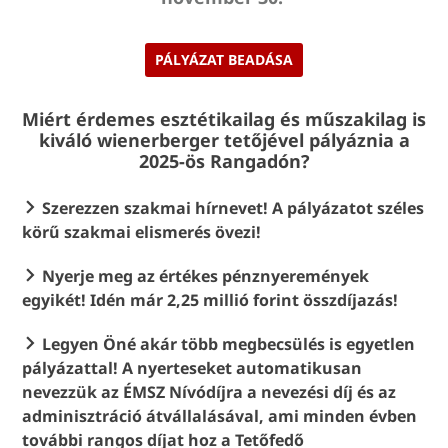
PÁLYÁZAT BEADÁSA
Miért érdemes esztétikailag és műszakilag is
kiváló wienerberger tetőjével pályáznia a
2025-ös Rangadón?
Szerezzen szakmai hírnevet! A pályázatot széles
körű szakmai elismerés övezi!
Nyerje meg az értékes pénznyeremények
egyikét! Idén már 2,25 millió forint összdíjazás!
Legyen Öné akár több megbecsülés is egyetlen
pályázattal! A nyerteseket automatikusan
nevezzük az ÉMSZ Nívódíjra a nevezési díj és az
adminisztráció átvállalásával, ami minden évben
további rangos díjat hoz a Tetőfedő