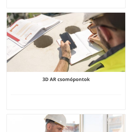
3D AR csomópontok