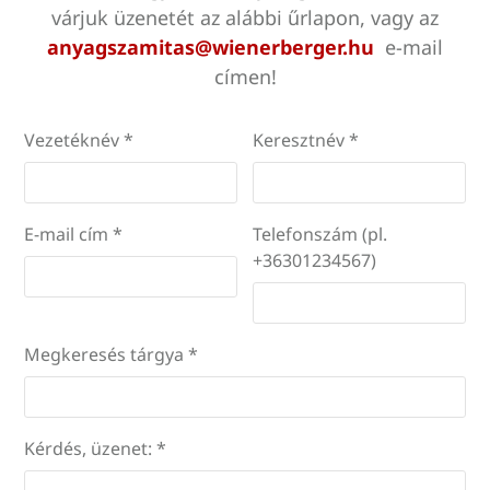
várjuk üzenetét az alábbi űrlapon, vagy az
anyagszamitas@wienerberger.hu
e-mail
címen!
Vezetéknév *
Keresztnév *
E-mail cím *
Telefonszám (pl.
+36301234567)
Megkeresés tárgya *
Kérdés, üzenet: *