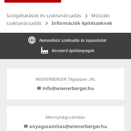
Szolgáltatások és szaktanácsadás
Műszaki
szaktanácsadás
Információk építészeknek
Nemzetközi szaktudás és tapasztalat
Korszerű építőanyagok
WIENERBERGER Téglaipari zRt.
info@wienerberger.hu
Mennyiségszámítás:
anyagszamitas@wienerberger.hu