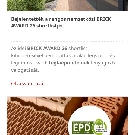
Bejelentették a rangos nemzetközi BRICK
AWARD 26 shortlistjét
Az idei
BRICK AWARD 26
shortlist
kihirdetésével bemutatták a világ legszebb és
leginnovatívabb
téglaépületeinek
lenyűgöző
válogatását.
Olvasson tovább!