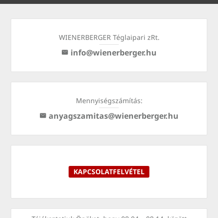
WIENERBERGER Téglaipari zRt.
info@wienerberger.hu
Mennyiségszámítás:
anyagszamitas@wienerberger.hu
KAPCSOLATFELVÉTEL