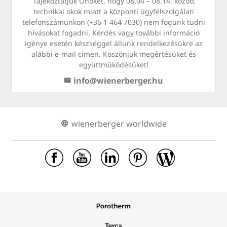
Tájékoztatjuk Önöket, hogy 08.04 – 08.14. között
technikai okok miatt a központi ügyfélszolgálati
telefonszámunkon (+36 1 464 7030) nem fogunk tudni
hívásokat fogadni. Kérdés vagy további információ
igénye esetén készséggel állunk rendelkezésükre az
alábbi e-mail címen. Köszönjük megértésüket és
együttműködésüket!
info@wienerberger.hu
wienerberger worldwide