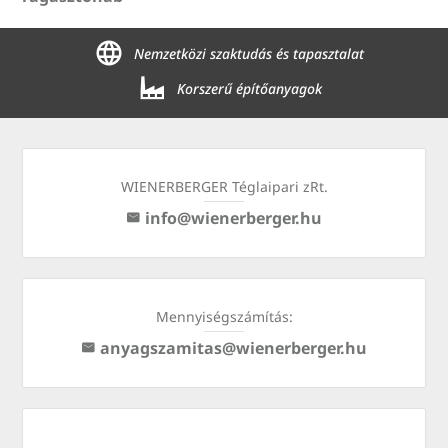
Nemzetközi szaktudás és tapasztalat
Korszerű építőanyagok
WIENERBERGER Téglaipari zRt.
info@wienerberger.hu
Mennyiségszámítás:
anyagszamitas@wienerberger.hu