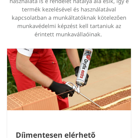
használata is e rendelet hatálya alá esik, így e
termék kezelésével és használatával
kapcsolatban a munkáltatóknak kötelezően
munkavédelmi képzést kell tartaniuk az
érintett munkavállaóinak.
Díjmentesen elérhető