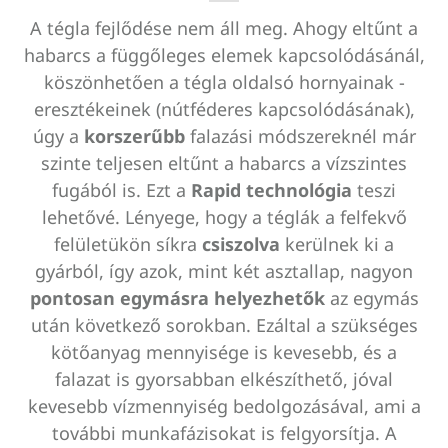
A tégla fejlődése nem áll meg. Ahogy eltűnt a
habarcs a függőleges elemek kapcsolódásánál,
köszönhetően a tégla oldalsó hornyainak -
eresztékeinek (nútféderes kapcsolódásának),
úgy a
korszerűbb
falazási módszereknél már
szinte teljesen eltűnt a habarcs a vízszintes
fugából is. Ezt a
Rapid
technológia
teszi
lehetővé. Lényege, hogy a téglák a felfekvő
felületükön síkra
csiszolva
kerülnek ki a
gyárból, így azok, mint két asztallap, nagyon
pontosan egymásra helyezhetők
az egymás
után következő sorokban. Ezáltal a szükséges
kötőanyag mennyisége is kevesebb, és a
falazat is gyorsabban elkészíthető, jóval
kevesebb vízmennyiség bedolgozásával, ami a
további munkafázisokat is felgyorsítja. A