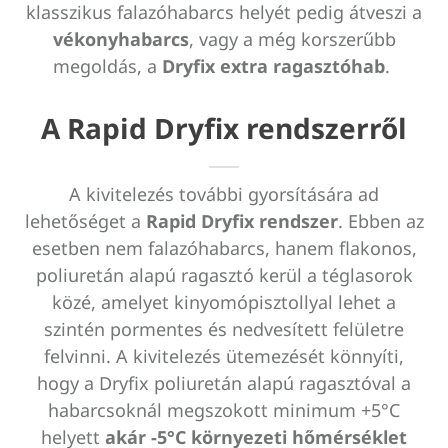
klasszikus falazóhabarcs helyét pedig átveszi a
vékonyhabarcs
, vagy a még korszerűbb
megoldás, a
Dryfix extra
ragasztóhab
.
A Rapid Dryfix rendszerről
A kivitelezés további gyorsítására ad
lehetőséget a
Rapid
Dryfix rendszer
. Ebben az
esetben nem falazóhabarcs, hanem flakonos,
poliuretán alapú ragasztó kerül a téglasorok
közé, amelyet kinyomópisztollyal lehet a
szintén pormentes és nedvesített felületre
felvinni. A kivitelezés ütemezését könnyíti,
hogy a Dryfix poliuretán alapú ragasztóval a
habarcsoknál megszokott minimum +5°C
helyett
akár -5°C környezeti hőmérséklet