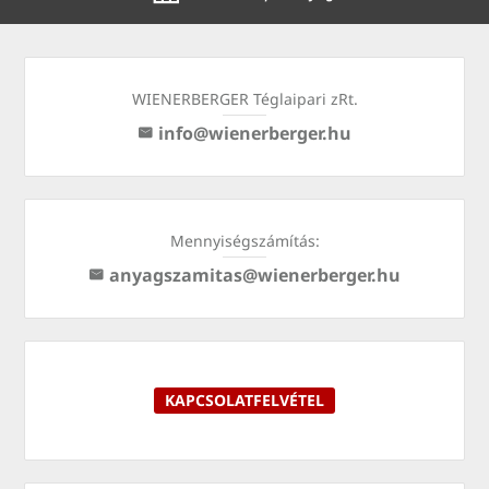
WIENERBERGER Téglaipari zRt.
info@wienerberger.hu
Mennyiségszámítás:
anyagszamitas@wienerberger.hu
KAPCSOLATFELVÉTEL