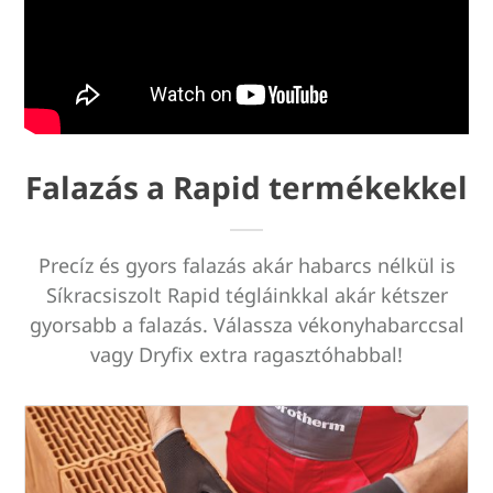
Falazás a Rapid termékekkel
Precíz és gyors falazás akár habarcs nélkül is
Síkracsiszolt Rapid tégláinkkal akár kétszer
gyorsabb a falazás. Válassza vékonyhabarccsal
vagy Dryfix extra ragasztóhabbal!