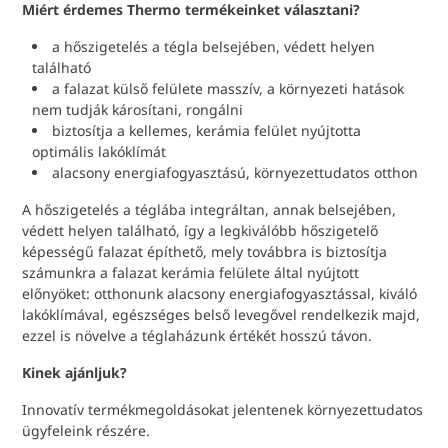
Miért érdemes Thermo termékeinket választani?
a hőszigetelés a tégla belsejében, védett helyen
található
a falazat külső felülete masszív, a környezeti hatások
nem tudják károsítani, rongálni
biztosítja a kellemes, kerámia felület nyújtotta
optimális lakóklímát
alacsony energiafogyasztású, környezettudatos otthon
A hőszigetelés a téglába integráltan, annak belsejében,
védett helyen található, így a legkiválóbb hőszigetelő
képességű falazat építhető, mely továbbra is biztosítja
számunkra a falazat kerámia felülete által nyújtott
előnyöket: otthonunk alacsony energiafogyasztással, kiváló
lakóklímával, egészséges belső levegővel rendelkezik majd,
ezzel is növelve a téglaházunk értékét hosszú távon.
Kinek ajánljuk?
Innovatív termékmegoldásokat jelentenek környezettudatos
ügyfeleink részére.