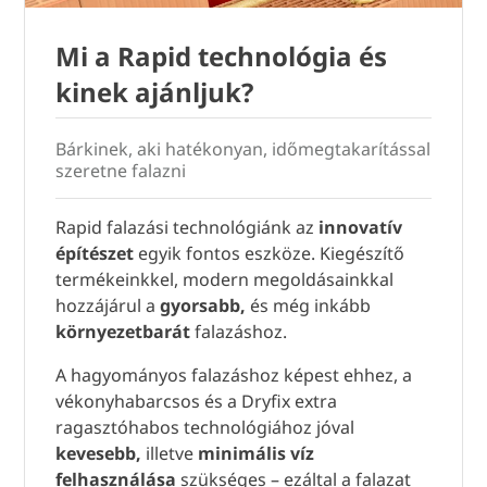
Mi a Rapid technológia és
kinek ajánljuk?
Bárkinek, aki hatékonyan, időmegtakarítással
szeretne falazni
Rapid falazási technológiánk az
innovatív
építészet
egyik fontos eszköze. Kiegészítő
termékeinkkel, modern megoldásainkkal
hozzájárul a
gyorsabb,
és még inkább
környezetbarát
falazáshoz.
A hagyományos falazáshoz képest ehhez, a
vékonyhabarcsos és a Dryfix extra
ragasztóhabos technológiához jóval
kevesebb,
illetve
minimális víz
felhasználása
szükséges – ezáltal a falazat