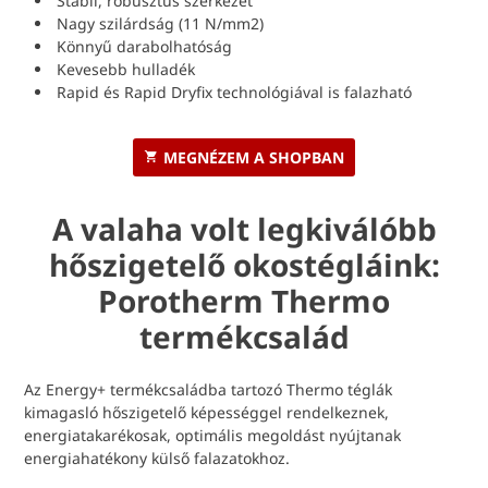
Stabil, robusztus szerkezet
Nagy szilárdság (11 N/mm2)
Könnyű darabolhatóság
Kevesebb hulladék
Rapid és Rapid Dryfix technológiával is falazható
MEGNÉZEM A SHOPBAN
A valaha volt legkiválóbb
hőszigetelő okostégláink:
Porotherm Thermo
termékcsalád
Az Energy+ termékcsaládba tartozó Thermo téglák
kimagasló hőszigetelő képességgel rendelkeznek,
energiatakarékosak, optimális megoldást nyújtanak
energiahatékony külső falazatokhoz.