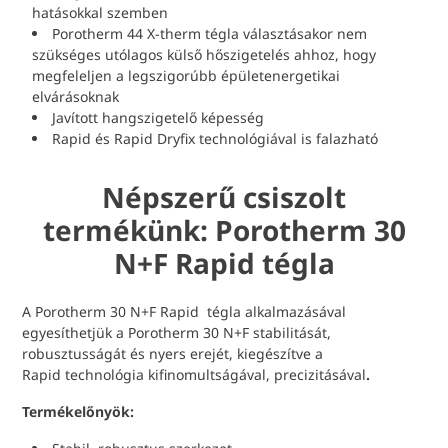
hatásokkal szemben
Porotherm 44 X-therm tégla választásakor nem
szükséges utólagos külső hőszigetelés ahhoz, hogy
megfeleljen a legszigorúbb épületenergetikai
elvárásoknak
Javított hangszigetelő képesség
Rapid és Rapid Dryfix technológiával is falazható
Népszerű csiszolt
termékünk: Porotherm 30
N+F Rapid tégla
A Porotherm 30 N+F Rapid tégla alkalmazásával
egyesíthetjük a Porotherm 30 N+F stabilitását,
robusztusságát és nyers erejét, kiegészítve a
Rapid technológia kifinomultságával, precizitásával
.
Termékelőnyök: