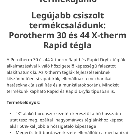
Legújabb csiszolt
termékcsaládunk:
Porotherm 30 és 44 X-therm
Rapid tégla
A Porotherm 30 és 44 X-therm Rapid és Rapid Dryfix téglák
alkalmazásával kiváló hőszigetelő képességű falazatot
alakíthatunk ki. Az X-therm téglák fejlesztéseinknek
köszönhetően strapabírók, ellenállnak a mechanikai
hatásoknak (a szállítás és a munkálatok során). Mindkét
termékünk kapható Rapid és Rapid Dryfix típusban is.
Termékelőnyök:
"X" alakú bordaszerkezetén keresztül a hő hosszabb
utat tesz meg, ezáltal hagyományos tégláinkhoz képest
akár 50%-kal jobb a hőszigetelő képessége
Megerősített bordaszerkezete ellenállóbb a mechanikai