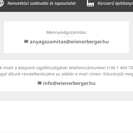
Nemzetközi szaktudás és tapasztalat
Korszerű építőany
Mennyiségszámítás:
anyagszamitas@wienerberger.hu
kok miatt a központi ügyfélszolgálati telefonszámunkon (+36 1 464 
ggel állunk rendelkezésükre az alábbi e-mail címen. Köszönjük me
info@wienerberger.hu