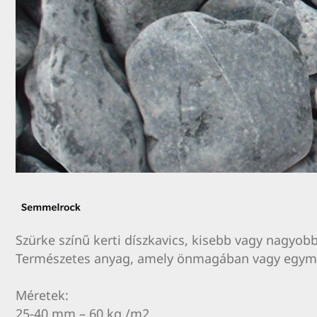
Szürke színű kerti díszkavics, kisebb vagy nagyobb
Természetes anyag, amely önmagában vagy egymás
Méretek:
25-40 mm – 60 kg /m2