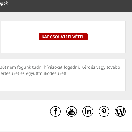
agok
KAPCSOLATFELVÉTEL
7030) nem fogunk tudni hívásokat fogadni. Kérdés vagy további
gértésüket és együttműködésüket!