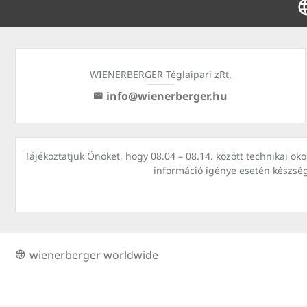
WIENERBERGER Téglaipari zRt.
info@wienerberger.hu
Tájékoztatjuk Önöket, hogy 08.04 – 08.14. között technikai o
információ igénye esetén készsé
wienerberger worldwide