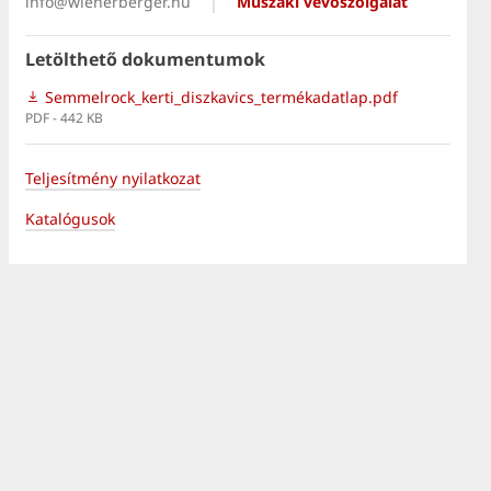
info@wienerberger.hu
Műszaki vevőszolgálat
Letölthető dokumentumok
Semmelrock_kerti_diszkavics_termékadatlap.pdf
PDF - 442 KB
Teljesítmény nyilatkozat
Katalógusok