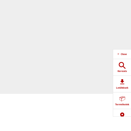
Close
Keresés
Letöltések
Termékeink
Partnerkereső