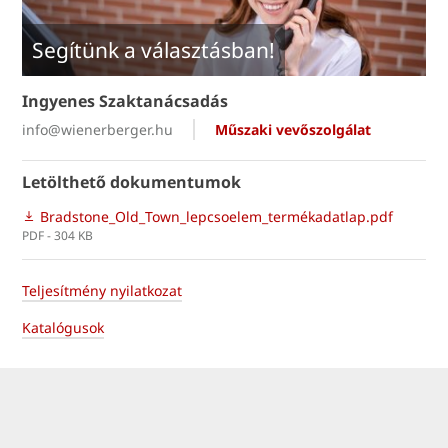
Segítünk a választásban!
Ingyenes Szaktanácsadás
info@wienerberger.hu
Műszaki vevőszolgálat
Letölthető dokumentumok
Bradstone_Old_Town_lepcsoelem_termékadatlap.pdf
PDF - 304 KB
Teljesítmény nyilatkozat
Katalógusok