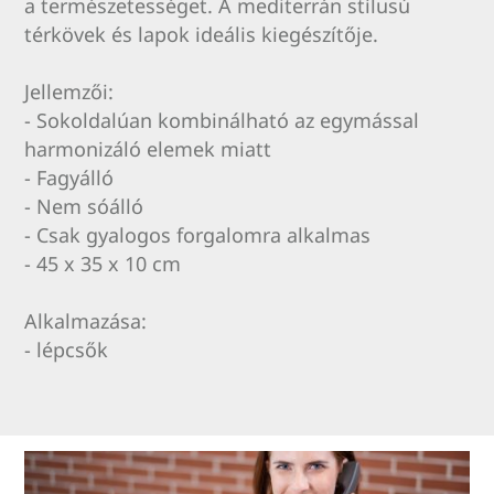
a természetességet. A mediterrán stílusú
térkövek és lapok ideális kiegészítője.
Jellemzői:
- Sokoldalúan kombinálható az egymással
harmonizáló elemek miatt
- Fagyálló
- Nem sóálló
- Csak gyalogos forgalomra alkalmas
- 45 x 35 x 10 cm
Alkalmazása:
- lépcsők