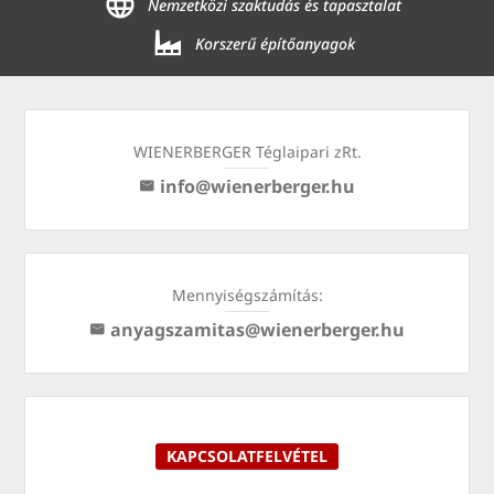
Nemzetközi szaktudás és tapasztalat
Korszerű építőanyagok
WIENERBERGER Téglaipari zRt.
info@wienerberger.hu
Mennyiségszámítás:
anyagszamitas@wienerberger.hu
KAPCSOLATFELVÉTEL