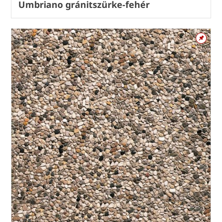
Umbriano gránitszürke-fehér