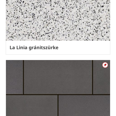
La Linia gránitszürke