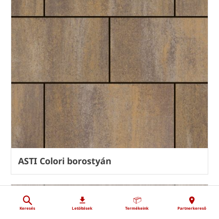
ASTI Colori borostyán
Keresés
Letöltések
Termékeink
Partnerkereső