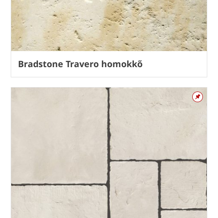
Bradstone Travero homokkő