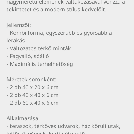
nagyméretű elemének váltakozásával vonzza a
tekintetet és a modern stílus kedvelőit.
Jellemzői:
- Kombi forma, egyszerűbb és gyorsabb a
lerakás
- Változatos térkő minták
- Fagyálló, sóálló
- Maximális terhelhetőség
Méretek soronként:
- 2 db 40 x 20 x 6 cm
- 2 db 40 x 40 x 6 cm
- 2 db 60 x 40 x 6 cm
Alkalmazása:
- teraszok, térköves udvarok, ház körüli utak,
lejtős ösvények, kerti sütögető