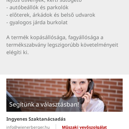
- autóbeállók és parkolók
- előterek, árkádok és belső udvarok
- gyalogos járda burkolat
A termék kopásállósága, fagyállósága a
termékszabvány legszigorúbb követelményeit
elégíti ki.
Segítünk a választásban!
Ingyenes Szaktanácsadás
info@wienerberger.hu
Műszaki vevőszolgálat