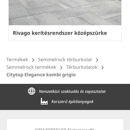
Rivago kerítésrendszer középszürke
Termékek
Semmelrock térburkolat
Semmelrock termékek
Térburkolatok
Citytop Elegance kombi grigio
Nemzetközi szaktudás és tapasztalat
Korszerű építőanyagok
WIENERBERGER Téglaipari zRt.