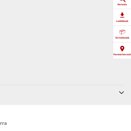
Keresés
Letöltések
Termékeink
Partnerkereső
rra