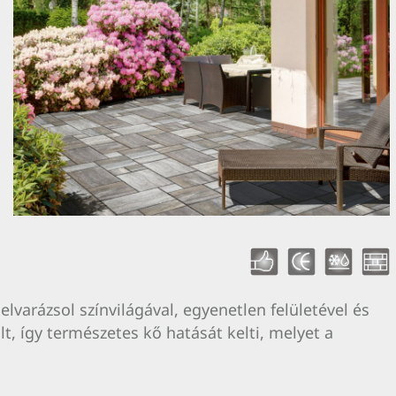
lvarázsol színvilágával, egyenetlen felületével és
lt, így természetes kő hatását kelti, melyet a