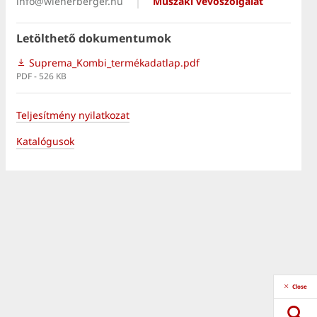
info@wienerberger.hu
Műszaki vevőszolgálat
Letölthető dokumentumok
Suprema_Kombi_termékadatlap.pdf
PDF - 526 KB
Teljesítmény nyilatkozat
Katalógusok
Close