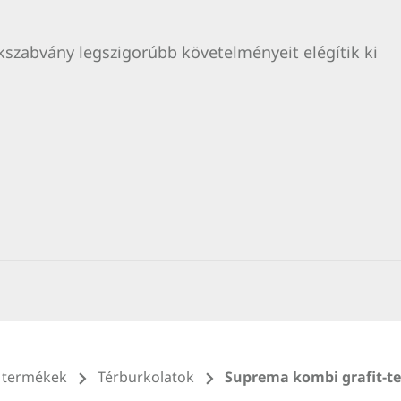
kszabvány legszigorúbb követelményeit elégítik ki
 termékek
Térburkolatok
Suprema kombi grafit-te