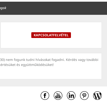
agok
KAPCSOLATFELVÉTEL
7030) nem fogunk tudni hívásokat fogadni. Kérdés vagy további
gértésüket és együttműködésüket!