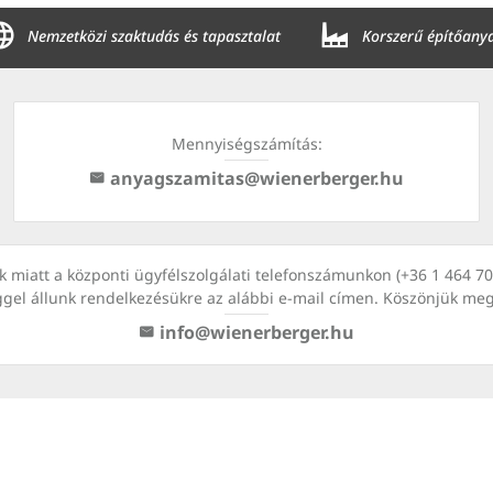
Nemzetközi szaktudás és tapasztalat
Korszerű építőany
Mennyiségszámítás:
anyagszamitas@wienerberger.hu
kok miatt a központi ügyfélszolgálati telefonszámunkon (+36 1 464 
ggel állunk rendelkezésükre az alábbi e-mail címen. Köszönjük me
info@wienerberger.hu