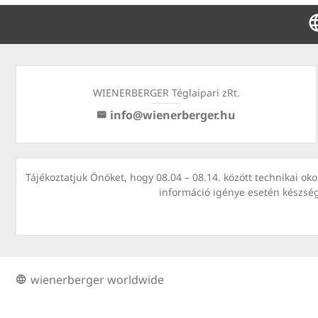
WIENERBERGER Téglaipari zRt.
info@wienerberger.hu
Tájékoztatjuk Önöket, hogy 08.04 – 08.14. között technikai o
információ igénye esetén készsé
wienerberger worldwide