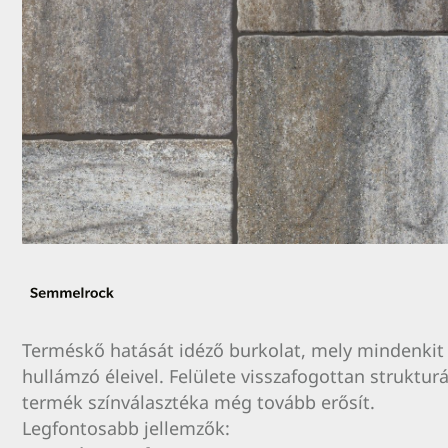
Terméskő hatását idéző burkolat, mely mindenkit e
hullámzó éleivel. Felülete visszafogottan strukturá
termék színválasztéka még tovább erősít.
Legfontosabb jellemzők: