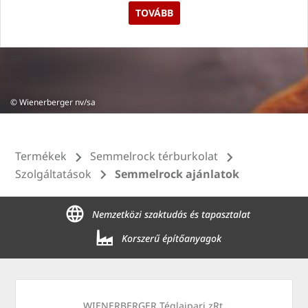
TOVÁBB
© Wienerberger nv/sa
Termékek
Semmelrock térburkolat
Szolgáltatások
Semmelrock ajánlatok
Nemzetközi szaktudás és tapasztalat
Korszerű építőanyagok
WIENERBERGER Téglaipari zRt.