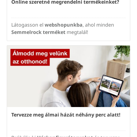
Online szeretné megrendelni termékeinket?
Látogasson el
webshopunkba
, ahol minden
Semmelrock terméket
megtalál!
Tervezze meg álmai házát néhány perc alatt!