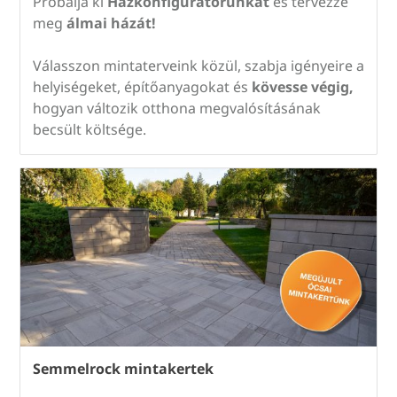
Próbálja ki
Házkonfigurátorunkat
és tervezze
meg
álmai házát!
Válasszon mintaterveink közül, szabja igényeire a
helyiségeket, építőanyagokat és
kövesse végig,
hogyan változik otthona megvalósításának
becsült költsége.
Semmelrock mintakertek