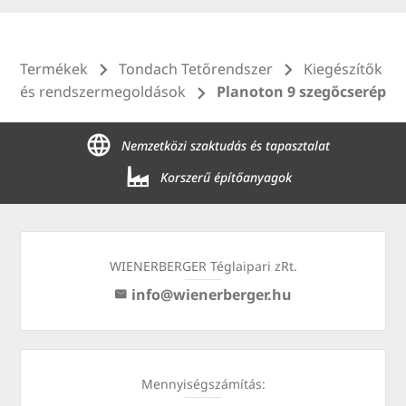
Termékek
Tondach Tetőrendszer
Kiegészítők
és rendszermegoldások
Planoton 9 szegőcserép
Nemzetközi szaktudás és tapasztalat
Korszerű építőanyagok
WIENERBERGER Téglaipari zRt.
info@wienerberger.hu
Mennyiségszámítás: