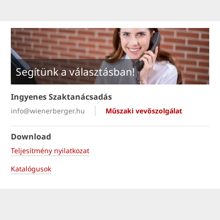
Segítünk a választásban!
Ingyenes Szaktanácsadás
info@wienerberger.hu
Műszaki vevőszolgálat
Download
Teljesítmény nyilatkozat
Katalógusok