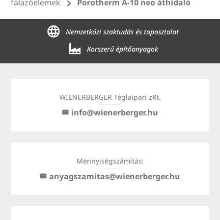
falazóelemek
Porotherm A-10 neo áthidaló
Nemzetközi szaktudás és tapasztalat
Korszerű építőanyagok
WIENERBERGER Téglaipari zRt.
info@wienerberger.hu
Mennyiségszámítás:
anyagszamitas@wienerberger.hu