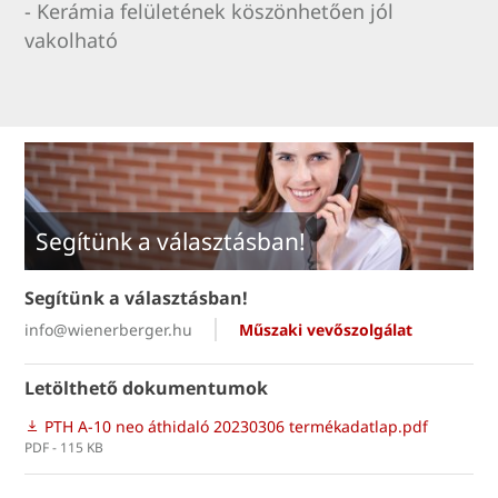
- Kerámia felületének köszönhetően jól
vakolható
Segítünk a választásban!
Segítünk a választásban!
info@wienerberger.hu
Műszaki vevőszolgálat
Letölthető dokumentumok
PTH A-10 neo áthidaló 20230306 termékadatlap.pdf
PDF - 115 KB