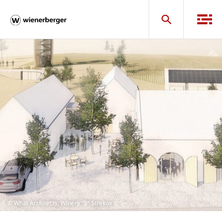
© What Architects, Winery "S" Strekov