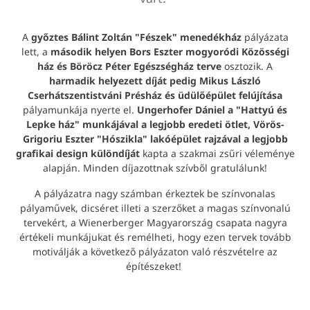
A
győztes Bálint Zoltán "Fészek" menedékház
pályázata
lett, a
második helyen Bors Eszter mogyoródi Közösségi
ház és Böröcz Péter Egészségház terve
osztozik. A
harmadik helyezett díját pedig Mikus László
Cserhátszentistváni Présház és üdülőépület felújítása
pályamunkája nyerte el.
Ungerhofer Dániel a "Hattyú és
Lepke ház" munkájával a legjobb eredeti ötlet, Vörös-
Grigoriu Eszter "Hószikla" lakóépület rajzával a legjobb
grafikai design különdíját
kapta a szakmai zsűri véleménye
alapján. Minden díjazottnak szívből gratulálunk!
A pályázatra nagy számban érkeztek be színvonalas
pályaművek, dicséret illeti a szerzőket a magas színvonalú
tervekért, a Wienerberger Magyarország csapata nagyra
értékeli munkájukat és remélheti, hogy ezen tervek tovább
motiválják a következő pályázaton való részvételre az
építészeket!