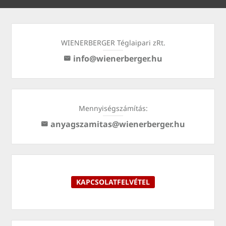
WIENERBERGER Téglaipari zRt.
info@wienerberger.hu
Mennyiségszámítás:
anyagszamitas@wienerberger.hu
KAPCSOLATFELVÉTEL