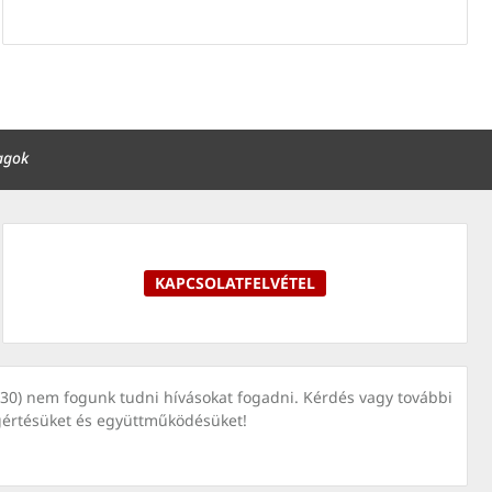
agok
KAPCSOLATFELVÉTEL
7030) nem fogunk tudni hívásokat fogadni. Kérdés vagy további
gértésüket és együttműködésüket!