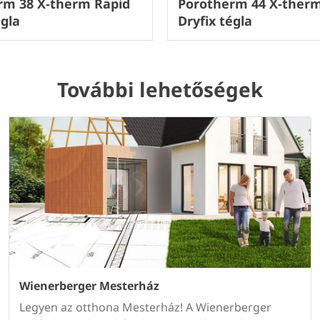
rm 38 X-therm Rapid
Porotherm 44 X-therm
égla
Dryfix tégla
További lehetőségek
Wienerberger Mesterház
Legyen az otthona Mesterház! A Wienerberger