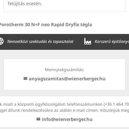
felújítás esetén.
Porotherm 30 N+F neo Rapid Dryfix tégla
Nemzetközi szaktudás és tapasztalat
Korszerű építőany
Mennyiségszámítás:
anyagszamitas@wienerberger.hu
kok miatt a központi ügyfélszolgálati telefonszámunkon (+36 1 464 
ggel állunk rendelkezésükre az alábbi e-mail címen. Köszönjük me
info@wienerberger.hu