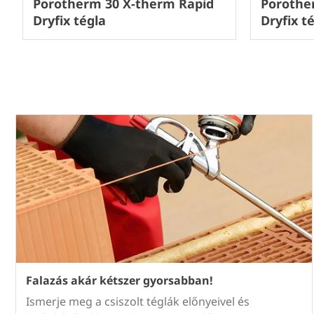
Porotherm 30 X-therm Rapid
Porothe
Dryfix tégla
Dryfix t
Falazás akár kétszer gyorsabban!
Ismerje meg a csiszolt téglák előnyeivel és