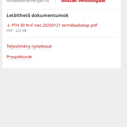
info@wienerberger.hu
Műszaki vevőszolgálat
Letölthető dokumentumok
PTH 30 N+F neo 20250121 termékadatlap.pdf
PDF - 222 KB
Teljesítmény nyilatkozat
Prospektusok