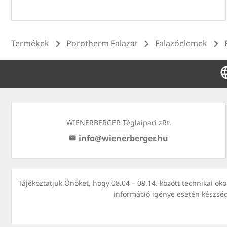
Termékek
Porotherm Falazat
Falazóelemek
WIENERBERGER Téglaipari zRt.
info@wienerberger.hu
Tájékoztatjuk Önöket, hogy 08.04 – 08.14. között technikai o
információ igénye esetén készsé