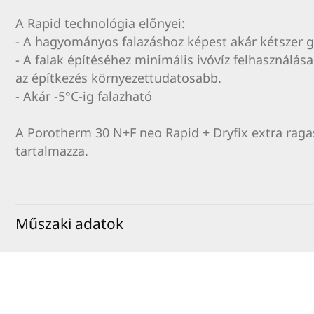
A Rapid technológia előnyei:
- A hagyományos falazáshoz képest akár kétszer g
- A falak építéséhez minimális ivóvíz felhasználás
az építkezés környezettudatosabb.
- Akár -5°C-ig falazható
A Porotherm 30 N+F neo Rapid + Dryfix extra ragas
tartalmazza.
Műszaki adatok