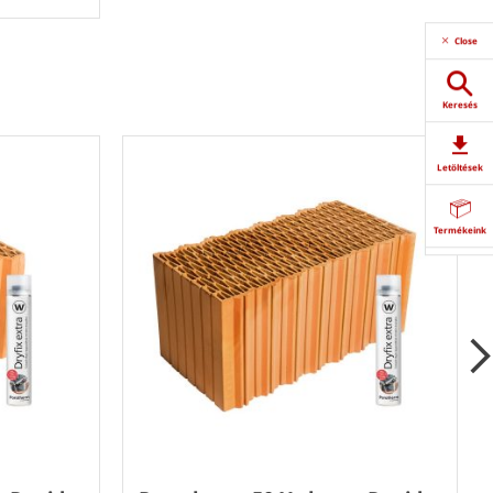
Close
Keresés
Letöltések
Termékeink
Partnerkereső