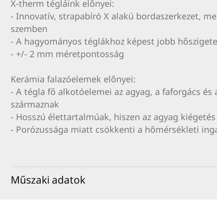
X-therm tégláink előnyei:
- Innovatív, strapabíró X alakú bordaszerkezet, m
szemben
- A hagyományos téglákhoz képest jobb hőszigete
- +/- 2 mm méretpontosság
Kerámia falazóelemek előnyei:
- A tégla fő alkotóelemei az agyag, a faforgács és
származnak
- Hosszú élettartalmúak, hiszen az agyag kiégetés
- Porózussága miatt csökkenti a hőmérsékleti in
Műszaki adatok