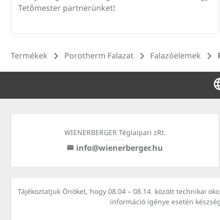
Tetőmester partnerünket!
Termékek
Porotherm Falazat
Falazóelemek
WIENERBERGER Téglaipari zRt.
info@wienerberger.hu
Tájékoztatjuk Önöket, hogy 08.04 – 08.14. között technikai o
információ igénye esetén készsé