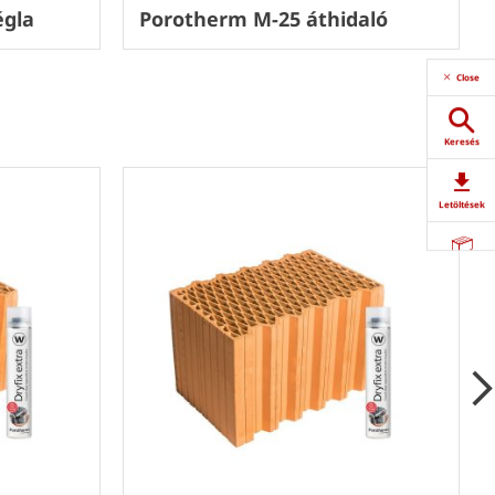
égla
Porotherm M-25 áthidaló
Close
Keresés
Letöltések
Termékeink
Partnerkereső