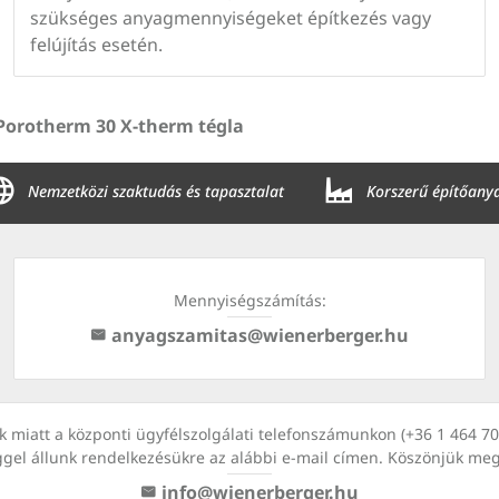
szükséges anyagmennyiségeket építkezés vagy
felújítás esetén.
Porotherm 30 X-therm tégla
Nemzetközi szaktudás és tapasztalat
Korszerű építőany
Mennyiségszámítás:
anyagszamitas@wienerberger.hu
kok miatt a központi ügyfélszolgálati telefonszámunkon (+36 1 464 
ggel állunk rendelkezésükre az alábbi e-mail címen. Köszönjük me
info@wienerberger.hu