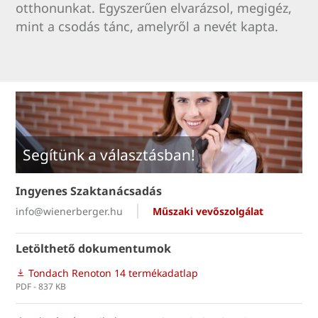
otthonunkat. Egyszerűen elvarázsol, megigéz,
mint a csodás tánc, amelyről a nevét kapta.
Segítünk a választásban!
Ingyenes Szaktanácsadás
info@wienerberger.hu
Műszaki vevőszolgálat
Letölthető dokumentumok
Tondach Renoton 14 termékadatlap
PDF - 837 KB