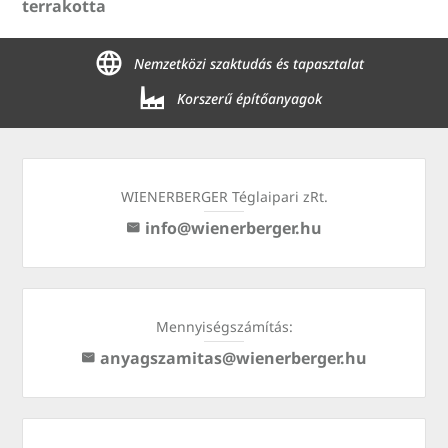
terrakotta
Nemzetközi szaktudás és tapasztalat
Korszerű építőanyagok
WIENERBERGER Téglaipari zRt.
info@wienerberger.hu
Mennyiségszámítás:
anyagszamitas@wienerberger.hu